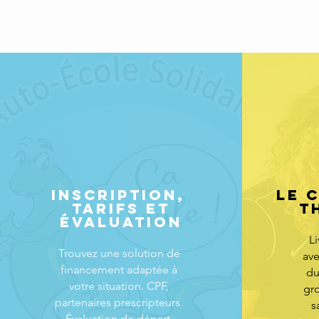
INSCRIPTION,
LE 
TARIFS ET
T
ÉVALUATION
L
Trouvez une solution de
av
financement adaptée à
du
votre situation. CPF,
gr
partenaires prescripteurs.
s
Évaluation de départ.