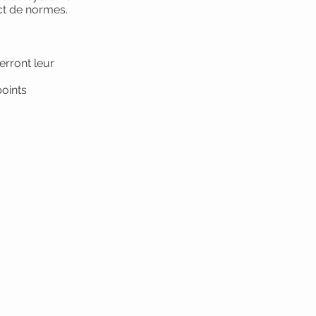
ect de normes.
erront leur
points