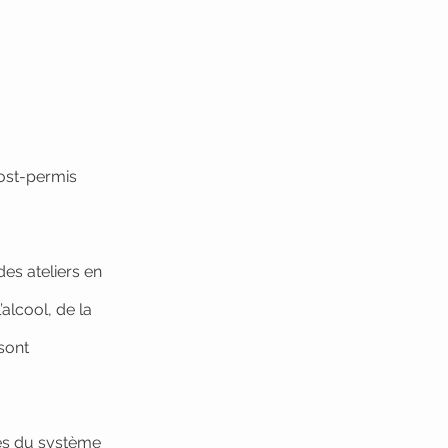
ost-permis
es ateliers en
’alcool, de la
sont
tes du système