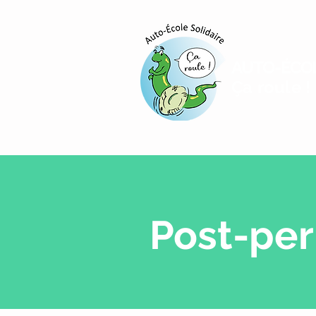
AUTO-ÉCOL
Ça roule 
Post-pe