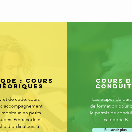
CODE : COURS
COURS D
HÉORIQUES
CONDUIT
ivret de code, cours
Les étapes du parc
ec accompagnement
de formation pour p
 moniteur, en petits
le permis de condui
oupes. Prépacode et
catégorie B.
alle d'ordinateurs à
En savoir plus