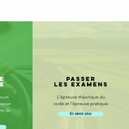
E
PASSER
E
LES EXAMENS
ours
L'épreuve théorique du
asser
code et l'épreuve pratique.
re de
En savoir plus