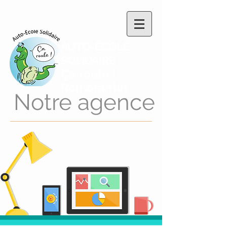
AUTO-ÉCOLE
SOLIDAIRE
Ça roule !
Romorantin
Notre agence